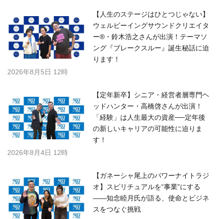
【人生のステージはひとつじゃない】
ウェルビーイングサウンドクリエイタ
ー®・鈴木浩之さんが出演！テーマソ
ング『ブレークスルー』誕生秘話に迫
ります！
2026年8月5日 12時
【定年新卒】シニア・経営者層専門ヘ
ッドハンター・高橋啓さんが出演！
「経験」は人生最大の資産──定年後
の新しいキャリアの可能性に迫りま
す！
2026年8月4日 12時
【ガネーシャ尾上のパワーナイトラジ
オ】スピリチュアルを“事業”にする
――知念睦月氏が語る、使命とビジネ
スをつなぐ挑戦