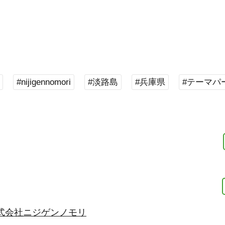
#nijigennomori
#淡路島
#兵庫県
#テーマパ
式会社ニジゲンノモリ