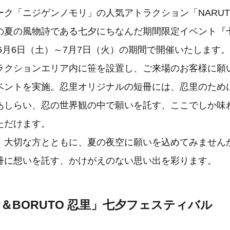
ク「ニジゲンノモリ」の人気アトラクション「NARUTO
の夏の風物詩である七夕にちなんだ期間限定イベント『
年6月6日（土）～7月7日（火）の期間で開催いたします。
ラクションエリア内に笹を設置し、ご来場のお客様に願
ベントを実施。忍里オリジナルの短冊には、忍里のため
あしらい、忍の世界観の中で願いを託す、ここでしか味
ただけます。
、大切な方とともに、夏の夜空に願いを込めてみません
冊に想いを託す、かけがえのない思い出を彩ります。
TO＆BORUTO 忍里」七夕フェスティバル