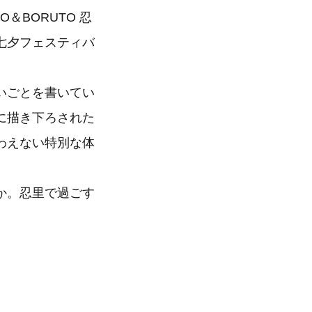
＆BORUTO 忍
七夕フェスティバ
いごとを書いてい
に描き下ろされた
わえない特別な体
か。忍里で過ごす