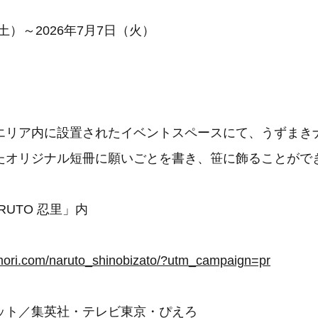
（土）～2026年7月7日（火）
エリア内に設置されたイベントスペースにて、うずまき
たオリジナル短冊に願いごとを書き、笹に飾ることがで
ORUTO 忍里」内
omori.com/naruto_shinobizato/?utm_campaign=pr
コット／集英社・テレビ東京・ぴえろ