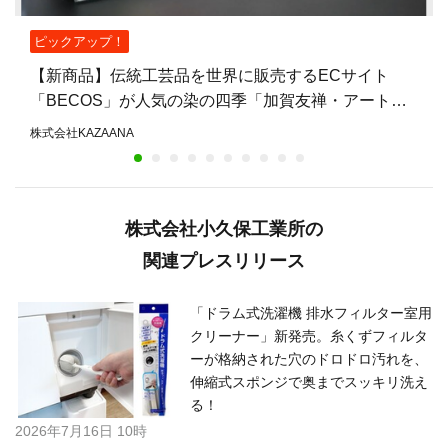
ピックアップ！
【新商品】伝統工芸品を世界に販売するECサイト
「BECOS」が人気の染の四季「加賀友禅・アートパ
ネルと扇子」の新柄を販売開始！
株式会社KAZAANA
株式会社小久保工業所の
関連プレスリリース
「ドラム式洗濯機 排水フィルター室用
クリーナー」新発売。糸くずフィルタ
ーが格納された穴のドロドロ汚れを、
伸縮式スポンジで奥までスッキリ洗え
る！
2026年7月16日 10時