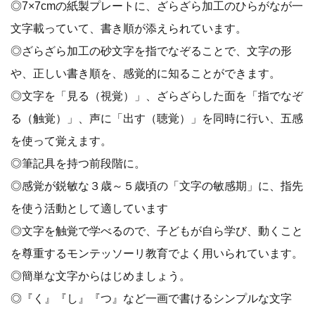
◎7×7cmの紙製プレートに、ざらざら加工のひらがなが一
文字載っていて、書き順が添えられています。
◎ざらざら加工の砂文字を指でなぞることで、文字の形
や、正しい書き順を、感覚的に知ることができます。
◎文字を「見る（視覚）」、ざらざらした面を「指でなぞ
る（触覚）」、声に「出す（聴覚）」を同時に行い、五感
を使って覚えます。
◎筆記具を持つ前段階に。
◎感覚が鋭敏な３歳～５歳頃の「文字の敏感期」に、指先
を使う活動として適しています
◎文字を触覚で学べるので、子どもが自ら学び、動くこと
を尊重するモンテッソーリ教育でよく用いられています。
◎簡単な文字からはじめましょう。
◎『く』『し』『つ』など一画で書けるシンプルな文字