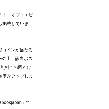
スト・オブ・エピ
も掲載していま
ンガコインが当たる
ーの上、該当ポス
魂無料この回だけ
確率がアップしま
okjapan」で