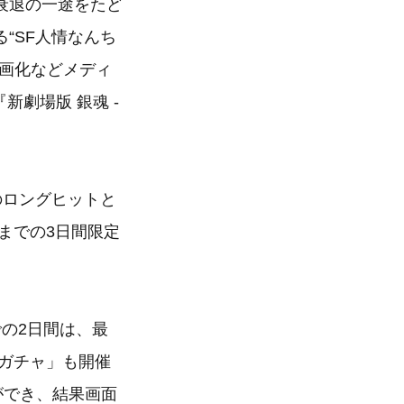
衰退の一途をたど
“SF人情なんち
映画化などメディ
新劇場版 銀魂 -
』のロングヒットと
）までの3日間限定
での2日間は、最
ガガチャ」も開催
ができ、結果画面