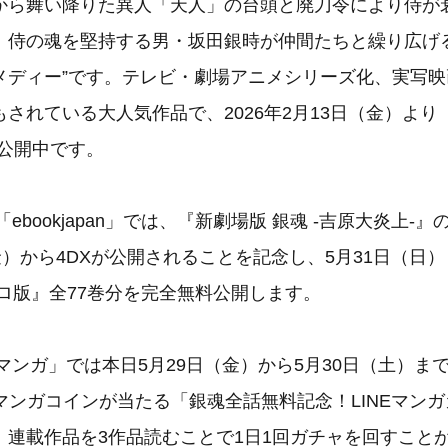
から舞い降りた異人「天人」の台頭と廃刀令により侍が
、侍の魂を堅持する男・坂田銀時が仲間たちと繰り広げる
メディー”です。テレビ・劇場アニメシリーズ化、実写
されている大人気作品で、2026年2月13日（金）より『
が公開中です。
「ebookjapan」では、『新劇場版 銀魂 -吉原大炎上-
金）から4DXが公開されることを記念し、5月31日（日
ロ版』全77巻分を完全無料公開します。
Eマンガ」では本日5月29日（金）から5月30日（土）ま
分のマンガコインが当たる「銀魂全話無料記念！LINEマン
、連載作品を3作品読むことで1日1回ガチャを回すこと