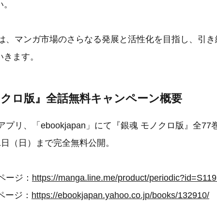
い。
ガ」は、マンガ市場のさらなる発展と活性化を目指し、引
いきます。
ノクロ版』全話無料キャンペーン概要
アプリ、「ebookjapan」にて『銀魂 モノクロ版』全77
1日（日）まで完全無料公開。
品ページ：
https://manga.line.me/product/periodic?id=S11
作品ページ：
https://ebookjapan.yahoo.co.jp/books/132910/