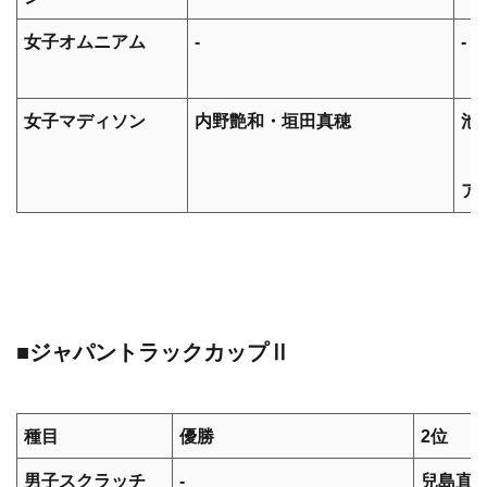
女子オムニアム
-
-
女子マディソン
内野艶和・垣田真穂
池
（
ア
■ジャパントラックカップⅡ
種目
優勝
2位
男子スクラッチ
-
兒島直