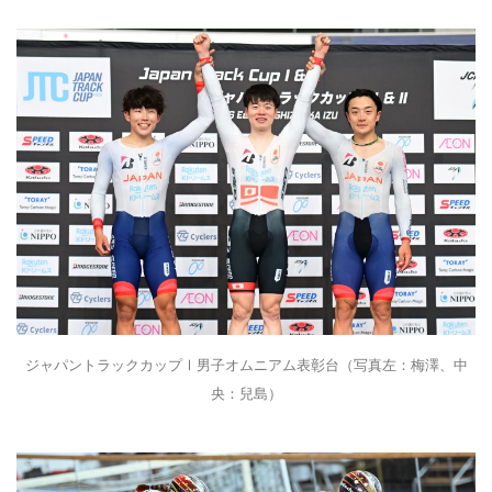
ジャパントラックカップⅠ男子オムニアム表彰台（写真左：梅澤、中
央：兒島）