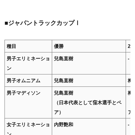
■ジャパントラックカップⅠ
種目
優勝
2
男子エリミネーショ
兒島直樹
-
ン
男子オムニアム
兒島直樹
梅
男子マディソン
兒島直樹
梅
（日本代表として窪木選手とペ
（
ア）
ア
女子エリミネーショ
内野艶和
-
ン