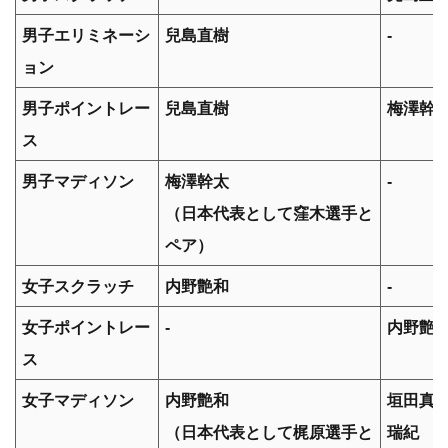
男子エリミネーシ
兒島直樹
-
ョン
男子ポイントレー
兒島直樹
梅澤幹
ス
男子マディソン
梅澤幹太
-
（日本代表として窪木選手と
ペア）
女子スクラッチ
内野艶和
-
女子ポイントレー
-
内野艶
ス
女子マディソン
内野艶和
垣田真
（日本代表として梶原選手と
瑞紀