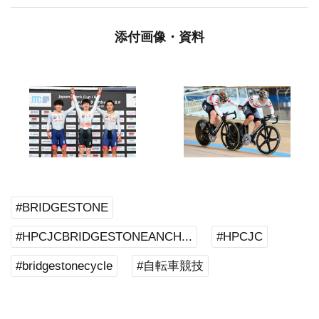
添付画像・資料
#BRIDGESTONE
#HPCJCBRIDGESTONEANCH...
#HPCJC
#bridgestonecycle
#自転車競技