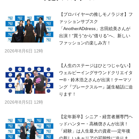
【プロバイヤーの推しモノラジオ】フ
ァッションサブスク
「AnotherADdress」古田絵美さんが
出演！“買う”から“借りる”へ、新しい
ファッションの楽しみ方！
2026年8月6日 12時
【人生のステージはひとつじゃない】
ウェルビーイングサウンドクリエイタ
ー®・鈴木浩之さんが出演！テーマソ
ング『ブレークスルー』誕生秘話に迫
ります！
2026年8月5日 12時
【定年新卒】シニア・経営者層専門ヘ
ッドハンター・高橋啓さんが出演！
「経験」は人生最大の資産──定年後
の新しいキャリアの可能性に迫りま