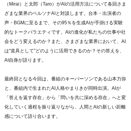
（Mirai）と太郎（Taro）がAIの活用方法について各回さま
ざまな業界のペルソナAIと対談します。台本・出演者の
声・BGMに至るまで、その95％を生成AIが手掛ける実験
的なトークバラエティです。AIの進化が私たちの仕事や社
会をどう変えるのか？また、さまざまな業界において、AI
は“道具として”どのように活用できるのか？その答えを、
AI自身が語ります。
最終回となる今回は、番組のキーパーソンである山本力弥
と、番組内で生まれたAI人格やまりきが同時出演。AIが
「答えを返す存在」から「問いを共に深める存在」へと変
化していく過程を振り返りながら、人間とAIの新しい距離
感について語り合います。