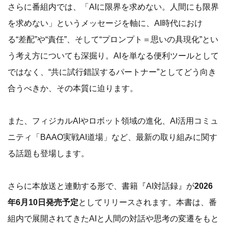
さらに番組内では、「AIに限界を求めない。人間にも限界
を求めない」というメッセージを軸に、AI時代におけ
る“差配”や“責任”、そして“プロンプト＝思いの具現化”とい
う考え方についても深掘り。AIを単なる便利ツールとして
ではなく、“共に試行錯誤するパートナー”としてどう向き
合うべきか、その本質に迫ります。
また、フィジカルAIやロボット領域の進化、AI活用コミュ
ニティ「BAAO実戦AI道場」など、最新の取り組みに関す
る話題も登場します。
さらに本放送と連動する形で、書籍『AI対話録』が
2026
年6月10日発売予定
としてリリースされます。本書は、番
組内で展開されてきたAIと人間の対話や思考の変遷をもと