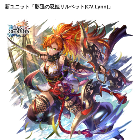
新ユニット「影迅の忍姫リルベット(CV:Lynn)」