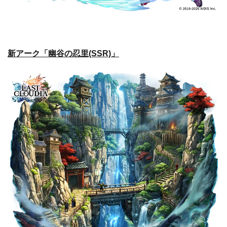
新アーク「幽谷の忍里(SSR)」