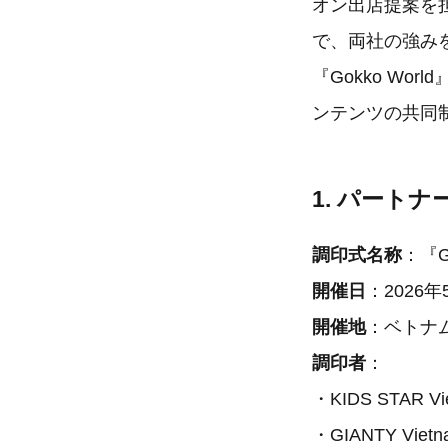
オン出店提案を担
で、両社の強みを
『Gokko W
ンテンツの共同
1. パート
調印式名称
：『
開催日
：2026
開催地
：ベトナム
調印者
：
・KIDS STAR Vi
・GIANTY Vie