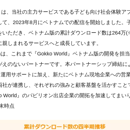
orld』は、当社の主力サービスである子ども向け社会体験
して、2023年8月にベトナムでの配信を開始しました。
いただき、ベトナム版の累計ダウンロード数は264万(
に親しまれるサービスへと成長しています。
etnamは、これまで『Gokko World』ベトナム版の開発
えのないパートナーです。本パートナーシップ締結により
開発・運用サポートに加え、新たにベトナム現地企業への営
両社が連携し、それぞれの強みと顧客基盤を活かすこと
ko World』のパビリオン出店企業の開拓を加速してまい
月末時点