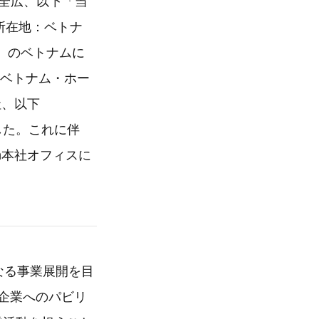
全広、以下「当
.（所在地：ベトナ
d』のベトナムに
在地：ベトナム・ホー
社、以下
ました。これに伴
am本社オフィスに
らなる事業展開を目
に日系企業へのパビリ