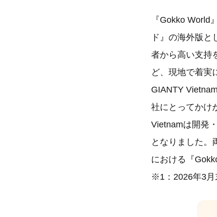
『Gokko W
ド』の海外版と
者から高い支持を
ど、現地で着実
GIANTY Vi
社にとってかけが
Vietnamは
となりました。
における『Gok
※1：2026年3