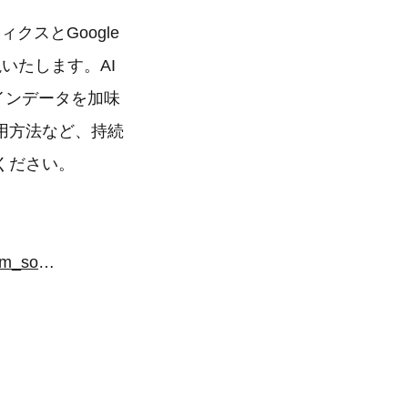
クスとGoogle
いたします。AI
インデータを加味
用方法など、持続
ください。
https://googleanalytics360-suite.e-agency.co.jp/seminar/20260513_01?utm_source=valuepress&utm_medium=press&utm_campaign=20260513