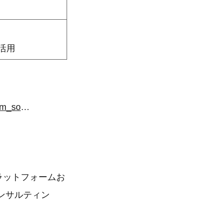
活用
https://googleanalytics360-suite.e-agency.co.jp/seminar/20260513_01?utm_source=valuepress&utm_medium=press&utm_campaign=20260513
プラットフォームお
コンサルティン