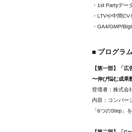
・1st Part
・LTVや中間C
・GA4/GMP/
■ プログラ
【第一部】「広告
〜伸び悩む成果
登壇者：株式会社
内容：コンバージョ
「6つのStep