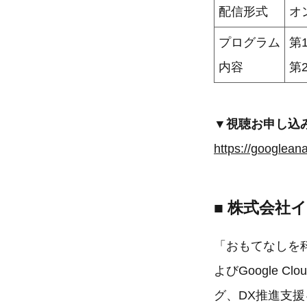
配信形式
オ
プログラム
第
内容
第
▼視聴お申し込
■ 株式会社
「おもてなしを科
よびGoogle
グ、DX推進支