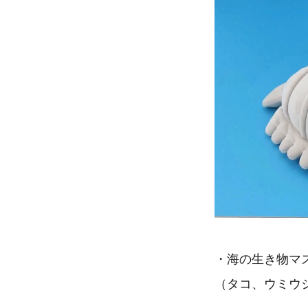
・海の生き物マス
（タコ、ウミウ