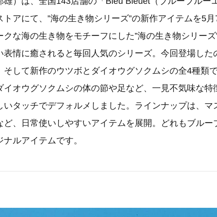
雄）は、全国143店舗の「Bleu Bleuet（ブルーブル
トアにて、”海の生き物シリーズ”の新作アイテムを5月7
ークな海の生き物をモチーフにした”海の生き物シリーズ
い表情に癒されると毎回人気のシリーズ。今回登場した
、そして新作のウツボとダイオウグソクムシの全4種類
ダイオウグソクムシの体の節や足など、一見不気味な特
しいタッチでデフォルメしました。ラインナップは、マ
など、日常使いしやすいアイテムを展開。どれもブルー
ジナルアイテムです。