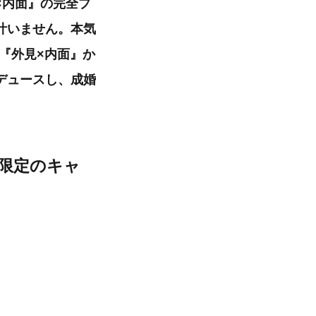
×内面』の完全プ
叶いません。本気
を『外見×内面』か
デュースし、成婚
様限定のキャ