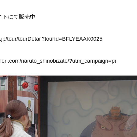
イトにて販売中
co.jp/tour/tourDetail?tourId=BFLYEAAK0025
omori.com/naruto_shinobizato/?utm_campaign=pr