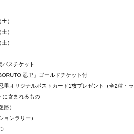
日（土）
日（土）
日（土）
復バスチケット
＆BORUTO 忍里」ゴールドチケット付
 忍里オリジナルポストカード1枚プレゼント（全2種・
トに含まれるもの
迷路）
ッションラリー）
つ