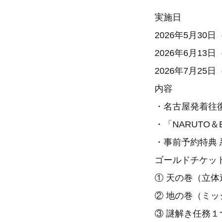
実施日
2026年5月30
2026年6月13
2026年7月25
内容
・名古屋発着往
・「NARUTO
・事前予約特典
ゴールドチケッ
① 天の巻（立体
② 地の巻（ミ
③ 謎解き任務１