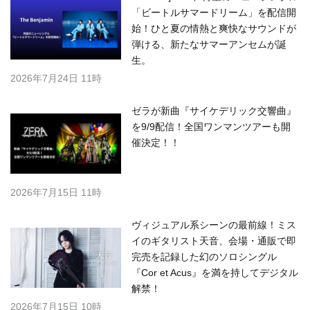
「ビートルサマードリーム」を配信開
始！ひと夏の情熱と爽快なサウンドが
弾ける、新たなサマーアンセムが誕
生。
2026年7月24日 11時
ゼラが新曲『サイケデリック交響曲』
を9/9配信！全国ワンマンツアーも開
催決定！！
2026年7月15日 11時
ヴィジュアル系シーンの最前線！ミス
イのギタリスト天音、会場・通販で即
完売を記録した幻のソロシングル
『Cor et Acus』を満を持してデジタル
解禁！
2026年7月15日 10時