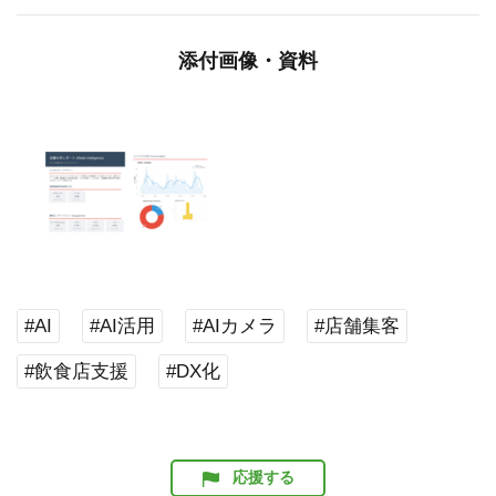
添付画像・資料
#AI
#AI活用
#AIカメラ
#店舗集客
#飲食店支援
#DX化
応援する