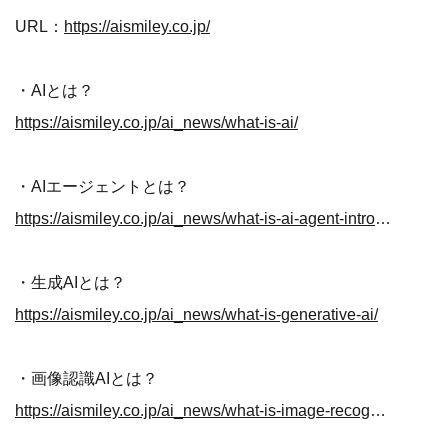
URL：
https://aismiley.co.jp/
・AIとは？
https://aismiley.co.jp/ai_news/what-is-ai/
・AIエージェントとは？
https://aismiley.co.jp/ai_news/what-is-ai-agent-introduction/
・生成AIとは？
https://aismiley.co.jp/ai_news/what-is-generative-ai/
・画像認識AIとは？
https://aismiley.co.jp/ai_news/what-is-image-recognition/