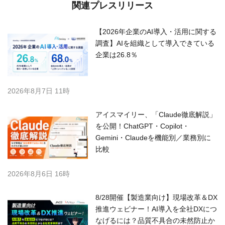
関連プレスリリース
【2026年企業のAI導入・活用に関する
調査】AIを組織として導入できている
企業は26.8％
2026年8月7日 11時
アイスマイリー、「Claude徹底解説」
を公開！ChatGPT・Copilot・
Gemini・Claudeを機能別／業務別に
比較
2026年8月6日 16時
8/28開催【製造業向け】現場改革＆DX
推進ウェビナー！AI導入を全社DXにつ
なげるには？品質不具合の未然防止か