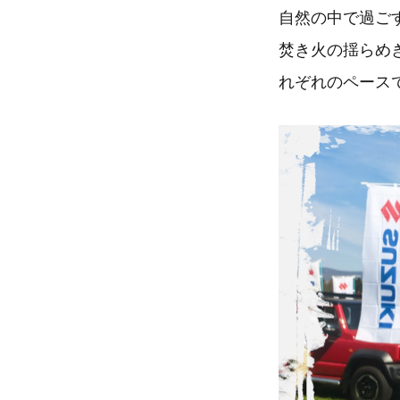
自然の中で過ご
焚き火の揺らめ
れぞれのペース