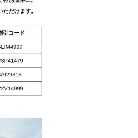
で特別価格に。
いただけます。
割引コード
SLIM4999
P3P41479
SAI29818
P2V14999