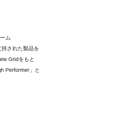
ォーム
に支持された製品を
 Gridをもと
erformer」と