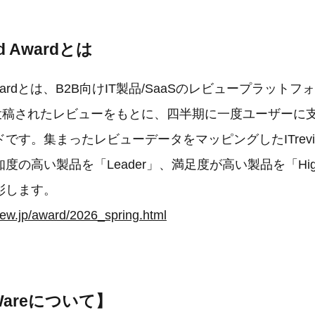
rid Awardとは
rid Awardとは、B2B向けIT製品/SaaSのレビュープラットフ
w」で投稿されたレビューをもとに、四半期に一度ユーザー
です。集まったレビューデータをマッピングしたITreview
の高い製品を「Leader」、満足度が高い製品を「High P
彰します。
view.jp/award/2026_spring.html
gWareについて】