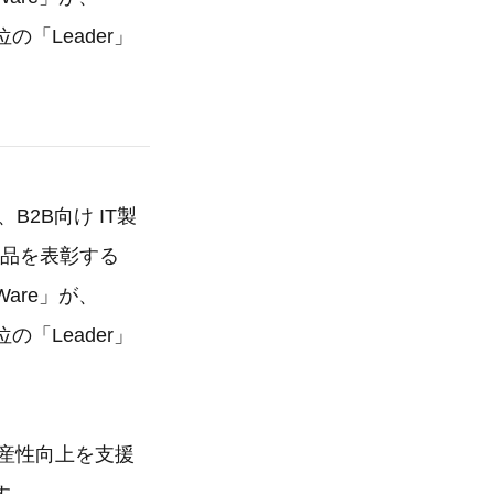
「Leader」
2B向け IT製
い製品を表彰する
gWare」が、
「Leader」
生産性向上を支援