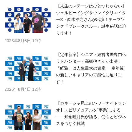
【人生のステージはひとつじゃない】
ウェルビーイングサウンドクリエイタ
ー®・鈴木浩之さんが出演！テーマソ
ング『ブレークスルー』誕生秘話に迫
ります！
2026年8月5日 12時
【定年新卒】シニア・経営者層専門ヘ
ッドハンター・高橋啓さんが出演！
「経験」は人生最大の資産──定年後
の新しいキャリアの可能性に迫りま
す！
2026年8月4日 12時
【ガネーシャ尾上のパワーナイトラジ
オ】スピリチュアルを“事業”にする
――知念睦月氏が語る、使命とビジネ
スをつなぐ挑戦