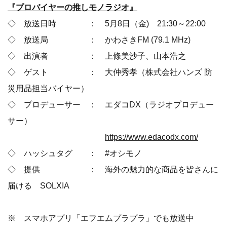
『プロバイヤーの推しモノラジオ』
◇ 放送日時 ： 5月8日（金) 21:30～22:00
◇ 放送局 ： かわさきFM (79.1 MHz)
◇ 出演者 ： 上條美沙子、山本浩之
◇ ゲスト ： 大仲秀孝（株式会社ハンズ 防
災用品担当バイヤー）
◇ プロデューサー ： エダコDX（ラジオプロデュー
サー）
https://www.edacodx.com/
◇ ハッシュタグ ： #オシモノ
◇ 提供 ： 海外の魅力的な商品を皆さんに
届ける SOLXIA
※ スマホアプリ「エフエムプラプラ」でも放送中