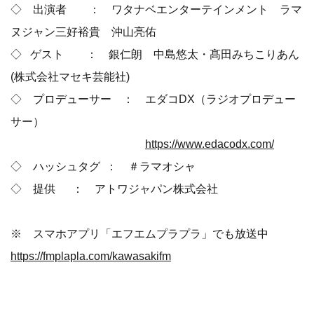
◇ 出演者 ： ワタナベエンターテインメント ラマ
ヌジャン三好裕貴 沖山亮佑
◇ ゲスト ： 銀仁朗 中島悠太・髙田みちこりあん
(株式会社マセキ芸能社)
◇ プロデューサー ： エダコDX（ラジオプロデュー
サー）
https://www.edacodx.com/
◇ ハッシュタグ ： ＃ラマオシャ
◇ 提供 ： アトワジャパン株式会社
※ スマホアプリ「エフエムプラプラ」でも放送中
https://fmplapla.com/kawasakifm