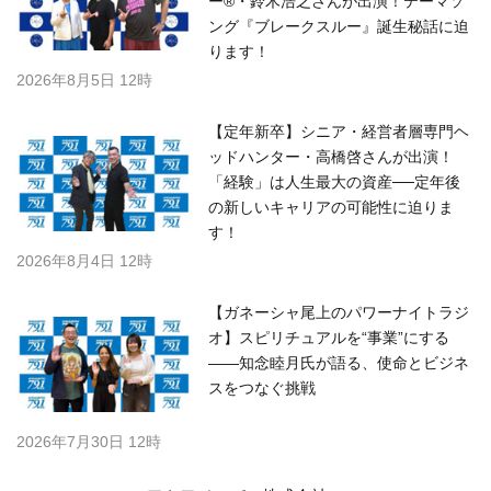
ー®・鈴木浩之さんが出演！テーマソ
ング『ブレークスルー』誕生秘話に迫
ります！
2026年8月5日 12時
【定年新卒】シニア・経営者層専門ヘ
ッドハンター・高橋啓さんが出演！
「経験」は人生最大の資産──定年後
の新しいキャリアの可能性に迫りま
す！
2026年8月4日 12時
【ガネーシャ尾上のパワーナイトラジ
オ】スピリチュアルを“事業”にする
――知念睦月氏が語る、使命とビジネ
スをつなぐ挑戦
2026年7月30日 12時