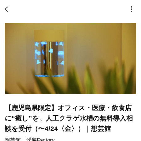
【鹿児島県限定】オフィス・医療・飲食店
に“癒し”を。人工クラゲ水槽の無料導入相
談を受付（〜4/24〈金〉）｜想芸館
想芸館 浮遊Factory