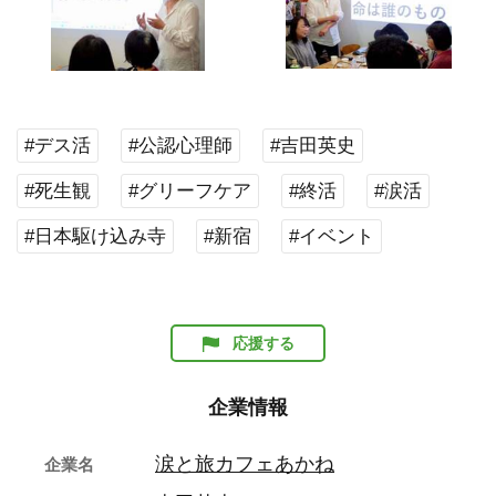
#デス活
#公認心理師
#吉田英史
#死生観
#グリーフケア
#終活
#涙活
#日本駆け込み寺
#新宿
#イベント
応援する
企業情報
涙と旅カフェあかね
企業名