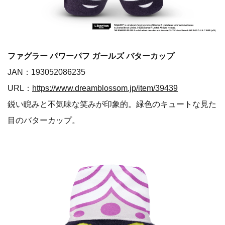
ファグラー パワーパフ ガールズ バターカップ
JAN：193052086235
URL：
https://www.dreamblossom.jp/item/39439
鋭い睨みと不気味な笑みが印象的。緑色のキュートな見た
目のバターカップ。