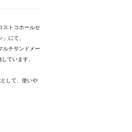
コストコホールセ
ン」にて、
「マルチサンドメー
実施しています。
電として、使いや
。