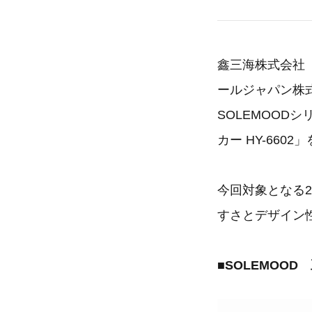
鑫三海株式会社
ールジャパン株
SOLEMOOD
カー HY-66
今回対象となる
すさとデザイン性
■SOLEMOOD 