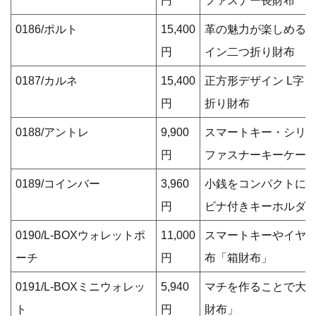
円
ファスナー長財布
0186/ポルト
15,400
革の魅力が楽しめる 
円
イン二つ折り財布
0187/カルネ
15,400
正方形デザイン L字
円
折り財布
0188/アントレ
9,900
スマートキー・シリン
円
ファスナーキーケー
0189/コインバー
3,960
小銭をコンパクトに身
円
ビナ付きキーホルダ
0190/L-BOXウォレットポ
11,000
スマートキーやイヤ
ーチ
円
布「箱財布」
0191/L-BOXミニウォレッ
5,940
マチを作ることで大容
ト
円
財布」