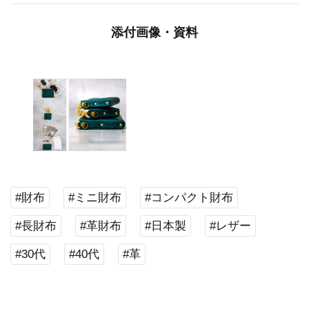
添付画像・資料
#財布
#ミニ財布
#コンパクト財布
#長財布
#革財布
#日本製
#レザー
#30代
#40代
#革