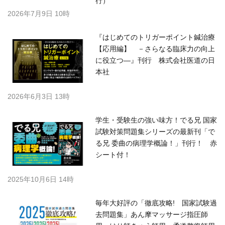
行）
2026年7月9日 10時
『はじめてのトリガーポイント鍼治療
【応用編】 －さらなる臨床力の向上
に役立つ―』刊行 株式会社医道の日
本社
2026年6月3日 13時
学生・受験生の強い味方！でる兄 国家
試験対策問題集シリーズの最新刊「で
る兄 委曲の病理学概論！」刊行！ 赤
シート付！
2025年10月6日 14時
毎年大好評の「徹底攻略! 国家試験過
去問題集」あん摩マッサージ指圧師