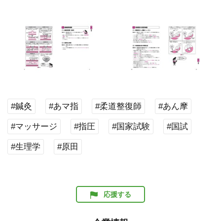
#鍼灸
#あマ指
#柔道整復師
#あん摩
#マッサージ
#指圧
#国家試験
#国試
#生理学
#原田
応援する