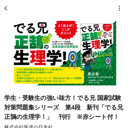
学生・受験生の強い味方！でる兄 国家試験
対策問題集シリーズ 第4段 新刊「でる兄
正鵠の生理学！」 刊行 ※赤シート付！
株式会社医道の日本社