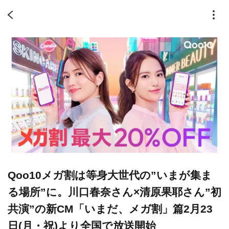
Qoo10メガ割は等身大世代の”いまが集ま
る場所”に。川口春奈さん×清原果耶さん”初
共演”の新CM「いまだ、メガ割」篇2月23
日(月・祝)より全国で放送開始