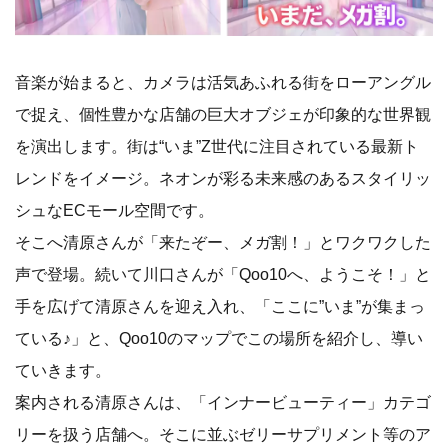
音楽が始まると、カメラは活気あふれる街をローアングル
で捉え、個性豊かな店舗の巨大オブジェが印象的な世界観
を演出します。街は“いま”Z世代に注目されている最新ト
レンドをイメージ。ネオンが彩る未来感のあるスタイリッ
シュなECモール空間です。
そこへ清原さんが「来たぞー、メガ割！」とワクワクした
声で登場。続いて川口さんが「Qoo10へ、ようこそ！」と
手を広げて清原さんを迎え入れ、「ここに”いま”が集まっ
ている♪」と、Qoo10のマップでこの場所を紹介し、導い
ていきます。
案内される清原さんは、「インナービューティー」カテゴ
リーを扱う店舗へ。そこに並ぶゼリーサプリメント等のア