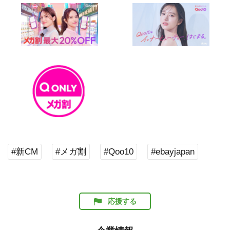
#新CM
#メガ割
#Qoo10
#ebayjapan
応援する