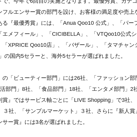
ドで、今年で6回目の実施となります。最優秀賞、カテ
ンフルエンサー賞の部門を設け、お客様の満足度や売上
る『最優秀賞』には、「Anua Qoo10 公式」、「パ
エメフィール」、「CICIBELLA」、「VTQoo10公
「XPRICE Qoo10店」、「バザール」、「タマチャ
e公式」の国内5セラーと、海外5セラーが選ばれました。
』の「ビューティー部門」には26社、「ファッション部
生活部門」8社、「食品部門」18社、「エンタメ部門」2
』ではサービス軸ごとに「LIVE Shopping」で3社、「M
ly」３社、「サンプルマーケット」３社、さらに『新人賞
ンサー賞』には3名が選ばれました。