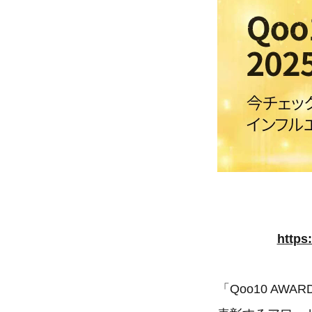
https
「Qoo10 AW