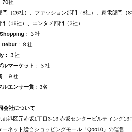
：70社
門（26社）、ファッション部門（8社）、家電部門（8
門（18社）、エンタメ部門（2社）
hopping
：３社
Debut
：８社
y
：３社
プルマーケット
：３社
賞
：９社
フルエンサー賞
：3名
n合同会社について
都港区元赤坂1丁目3-13 赤坂センタービルディング13
ーネット総合ショッピングモール「Qoo10」の運営