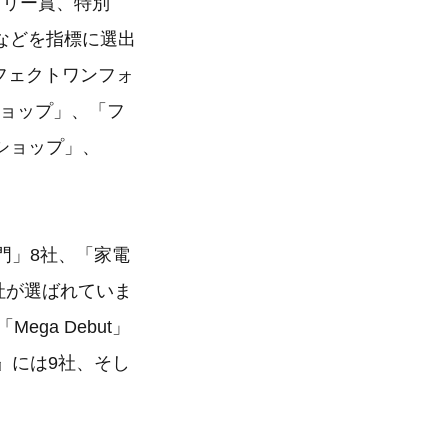
ゴリー賞、特別
などを指標に選出
ーフェクトワンフォ
式ショップ」、「フ
ンショップ」、
門」8社、「家電
社が選ばれていま
ega Debut」
』には9社、そし