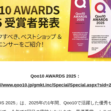
Qoo10 AWARDS 2025：
://www.qoo10.jp/gmkt.inc/Special/Special.aspx?sid=
ARDS 2025」は、2025年の1年間、Qoo10で活躍した