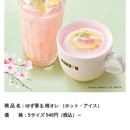
商 品 名：ゆず香る 桜オレ （ホット・アイス）
価 格：Sサイズ 540円（税込）～