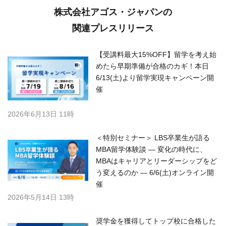
株式会社アゴス・ジャパンの
関連プレスリリース
【受講料最大15%OFF】留学を考え始
めたら早期準備が合格のカギ！本日
6/13(土)より留学実現キャンペーン開
催
2026年6月13日 11時
＜特別セミナー＞ LBS卒業生が語る
MBA留学体験談 ― 変化の時代に、
MBAはキャリアとリーダーシップをど
う変えるのか ― 6/6(土)オンライン開
催
2026年5月14日 13時
奨学金を獲得してトップ校に合格した