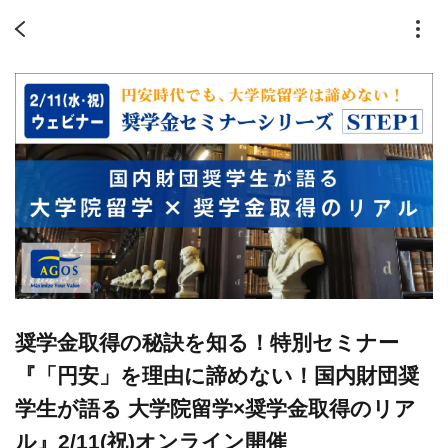
奨学金取得の秘訣を知る！特別セミナー
『「円安」を理由に諦めない！国内財団奨
学生が語る 大学院留学×奨学金取得のリア
ル』2/11(祝)オンライン開催