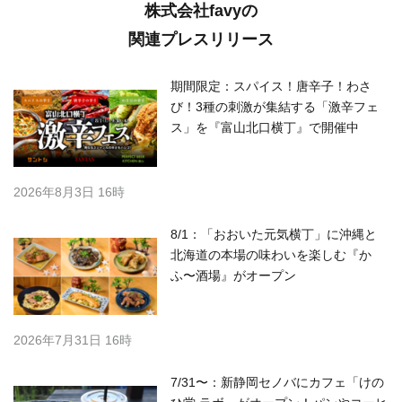
株式会社favyの
関連プレスリリース
期間限定：スパイス！唐辛子！わさ
び！3種の刺激が集結する「激辛フェ
ス」を『富山北口横丁』で開催中
2026年8月3日 16時
8/1：「おおいた元気横丁」に沖縄と
北海道の本場の味わいを楽しむ『か
ふ〜酒場』がオープン
2026年7月31日 16時
7/31〜：新静岡セノバにカフェ「けの