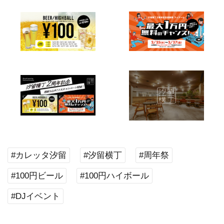
#カレッタ汐留
#汐留横丁
#周年祭
#100円ビール
#100円ハイボール
#DJイベント