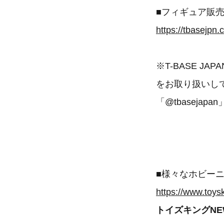
■フィギュア販
https://tbasejpn.
※T-BASE 
をお取り扱いし
「@tbasej
■様々なホビー
https://www.toys
トイズキングNE