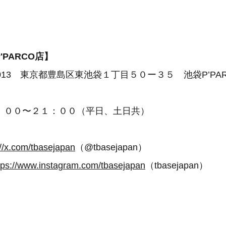
P'PARCO店】
0013 東京都豊島区東池袋１丁目５０ー３５ 池袋P’PAR
：００〜２１：００（平日、土日共）
://x.com/tbasejapan
（@tbasejapan）
tps://www.instagram.com/tbasejapan
（tbasejapan）