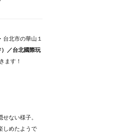
・台北市の華山１
（TTF）／台北國際玩
きます！
隠せない様子。
楽しめたようで