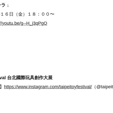
ラ ↓
 １６日（金）１８：００〜
://youtu.be/g--H_j3qPgQ
Festival 台北國際玩具創作大展
m】
https://www.instagram.com/taipeitoyfestival/
（@taipeit