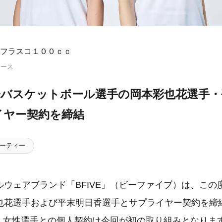
フラスコ１００ｃｃ
リース
女子バスケットボール選手の岡本彩也花選手
イヤー契約を締結
ーティー
ルウェアブランド「BFIVE」（ビーファイブ）は、この
也花選手および平末明日香選手とサプライヤー契約を締
って、女性選手との個人契約は今回が初の取り組みとなりま