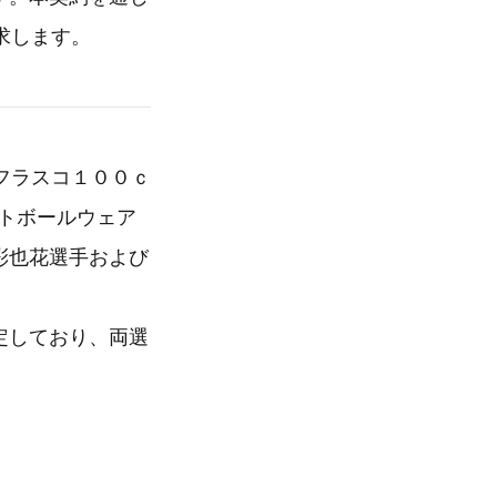
求します。
フラスコ１００ｃ
トボールウェア
彩也花選手および
定しており、両選
。