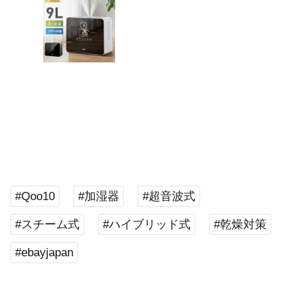
#Qoo10
#加湿器
#超音波式
#スチーム式
#ハイブリッド式
#乾燥対策
#ebayjapan