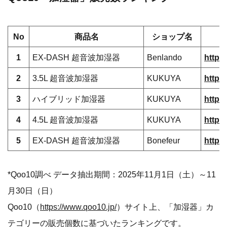
No
商品名
ショップ名
1
EX-DASH 超音波加湿器
Benlando
https
2
3.5L 超音波加湿器
KUKUYA
https
3
ハイブリッド加湿器
KUKUYA
https
4
4.5L 超音波加湿器
KUKUYA
https
5
EX-DASH 超音波加湿器
Bonefeur
https
*Qoo10調べ データ抽出期間：2025年11月1日（土）～11
月30日（日）
Qoo10（
https://www.qoo10.jp/
）サイト上、「加湿器」カ
テゴリーの販売個数に基づいたランキングです。