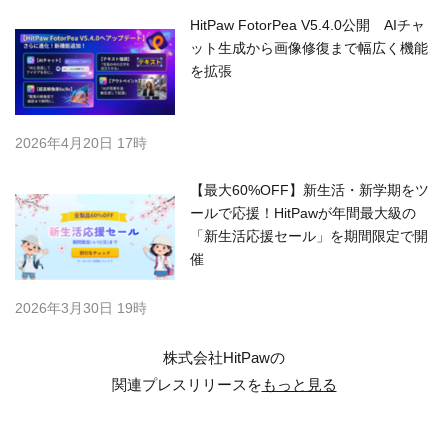
HitPaw FotorPea V5.4.0公開 AIチャ
ット生成から画像修復まで幅広く機能
を拡張
2026年4月20日 17時
【最大60%OFF】新生活・新学期をツ
ールで応援！HitPawが年間最大級の
「新生活応援セール」を期間限定で開
催
2026年3月30日 19時
株式会社HitPawの
関連プレスリリースを
もっと見る