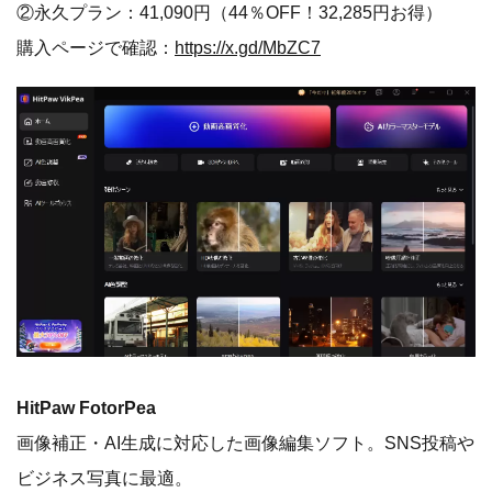
②永久プラン：41,090円（44％OFF！32,285円お得）
購入ページで確認：
https://x.gd/MbZC7
HitPaw FotorPea
画像補正・AI生成に対応した画像編集ソフト。SNS投稿や
ビジネス写真に最適。