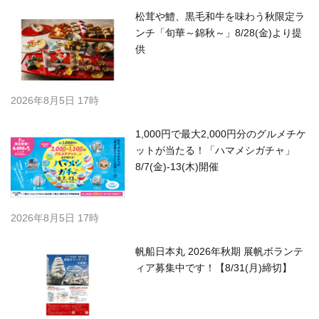
松茸や鱧、黒毛和牛を味わう秋限定ラ
ンチ「旬華～錦秋～」8/28(金)より提
供
2026年8月5日 17時
1,000円で最大2,000円分のグルメチケ
ットが当たる！「ハマメシガチャ」
8/7(金)-13(木)開催
2026年8月5日 17時
帆船日本丸 2026年秋期 展帆ボランテ
ィア募集中です！【8/31(月)締切】