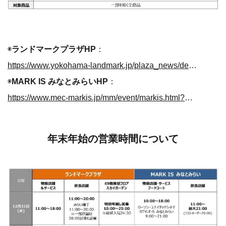
◉
ランドマークプラザHP
：
https://www.yokohama-landmark.jp/plaza_news/detail.php?id=62473
◉
MARK IS みなとみらいHP
：
https://www.mec-markis.jp/mm/event/markis.html?mode=store&aid=62540&f=TOP&w=62540#EV62540
年末年始の営業時間について