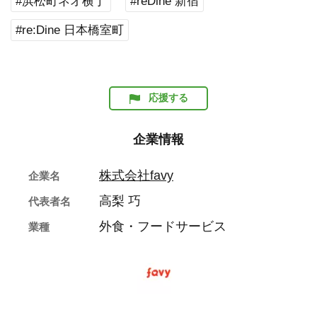
#浜松町ネオ横丁
#reDine 新宿
#re:Dine 日本橋室町
応援する
企業情報
株式会社favy
企業名
高梨 巧
代表者名
外食・フードサービス
業種