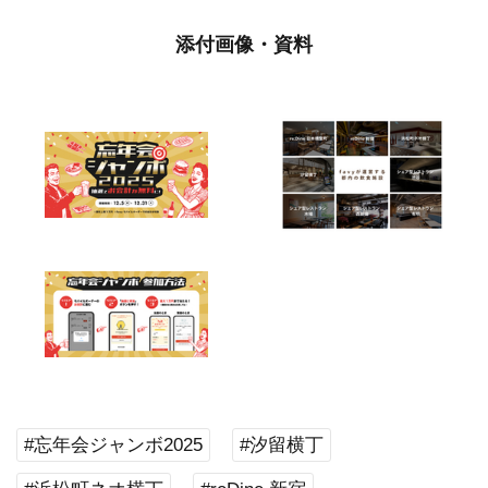
添付画像・資料
#忘年会ジャンボ2025
#汐留横丁