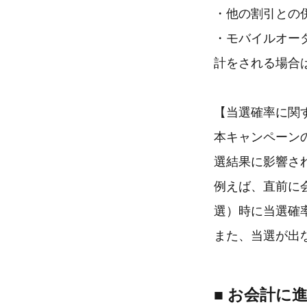
・他の割引との
・モバイルオー
計をされる場合
【当選確率に関
本キャンペーン
選結果に影響さ
例えば、直前に
選）時に当選確
また、当選が出
■ お会計