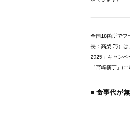
全国18箇所でフ
長：高梨 巧）
2025」キャン
『宮崎横丁』に
■ 食事代が