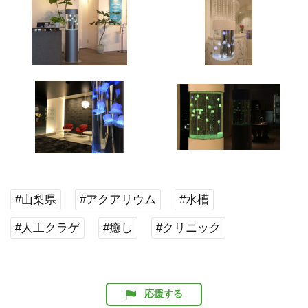
#山梨県
#アクアリウム
#水槽
#人工クラゲ
#癒し
#クリニック
応援する