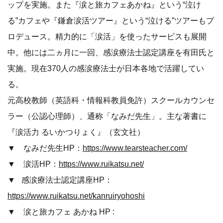
ップを実施。また『涙と旅カフェあかね』という“泣け
る”カフェや『鎌倉涙活ツアー』という“泣ける”ツアーもプ
ロデュース。精力的に「涙活」を使ったサービスも展開
中。他には二ヵ月に一回、感涙療法士認定講座を有田氏と
実施。現在370人の感涙療法士が日本各地で活躍してい
る。
元高校教師（英語科・情報科教員免許）スクールカウンセ
ラー（公認心理師）、通称「なみだ先生」。主な著書に
『涙活力 るいかつりょく』（玄文社）
▼ なみだ先生HP：
https://www.tearsteacher.com/
▼ 涙活HP：
https://www.ruikatsu.net/
▼ 感涙療法士認定講座HP：
https://www.ruikatsu.net/kanruiryohoshi
▼ 涙と旅カフェ あかね HP :