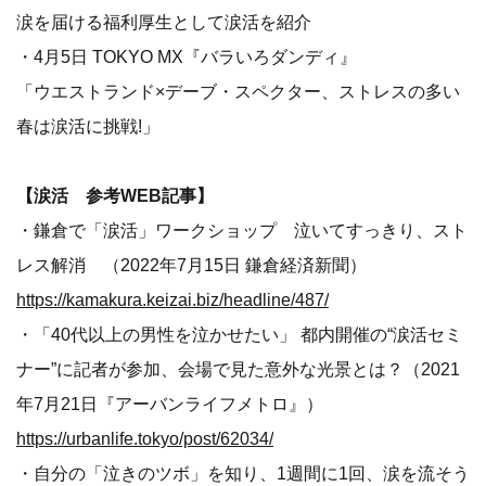
涙を届ける福利厚生として涙活を紹介
・4月5日 TOKYO MX『バラいろダンディ』
「ウエストランド×デーブ・スペクター、ストレスの多い
春は涙活に挑戦!」
【涙活 参考WEB記事】
・鎌倉で「涙活」ワークショップ 泣いてすっきり、スト
レス解消 （2022年7月15日 鎌倉経済新聞）
https://kamakura.keizai.biz/headline/487/
・「40代以上の男性を泣かせたい」 都内開催の“涙活セミ
ナー”に記者が参加、会場で見た意外な光景とは？（2021
年7月21日『アーバンライフメトロ』）
https://urbanlife.tokyo/post/62034/
・自分の「泣きのツボ」を知り、1週間に1回、涙を流そう