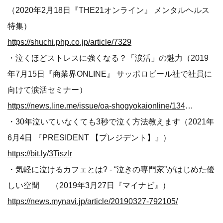
（2020年2月18日『THE21オンライン』 メンタルヘルス
特集）
https://shuchi.php.co.jp/article/7329
・泣くほどストレスに強くなる？「涙活」の魅力（2019
年7月15日『商業界ONLINE』 サッポロビール社で社員に
向けて涙活セミナー）
https://news.line.me/issue/oa-shogyokaionline/13430eac00d8
・30年泣いていなくても3秒で泣く方法教えます（2021年
6月4日 『PRESIDENT 【プレジデント】』）
https://bit.ly/3TiszIr
・気軽に泣けるカフェとは? - “泣きの専門家”がはじめた優
しい空間 （2019年3月27日『マイナビ』）
https://news.mynavi.jp/article/20190327-792105/