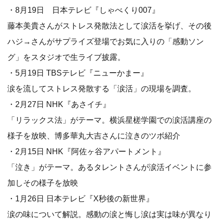
・8月19日 日本テレビ『しゃべくり007』
藤本美貴さんがストレス発散法として涙活を挙げ、その後
ハジ→さんがサプライズ登場でお気に入りの「感動ソン
グ」をスタジオで生ライブ披露。
・5月19日 TBSテレビ『ニューかまー』
涙を流してストレス発散する「涙活」の現場を調査。
・2月27日 NHK『あさイチ』
「リラックス法」がテーマ。横浜星槎学園での涙活講座の
様子を放映、博多華丸大吉さんに泣きのツボ紹介
・2月15日 NHK『阿佐ヶ谷アパートメント』
「泣き」がテーマ。あるタレントさんが涙活イベントに参
加しその様子を放映
・1月26日 日本テレビ『X秒後の新世界』
涙の味について解説。感動の涙と悔し涙は実は味が異なり