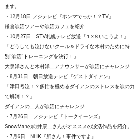
ます。
・12月18日 フジテレビ『ホンマでっか！？TV』
鎌倉涙活ツアーや涙活カフェを紹介
・10月27日 STV札幌テレビ放送『１×８いこうよ！』
「どうしても泣けないクール＆ドライな木村のために特
別"涙活"トレーニングを決行！」
大泉洋さんと木村洋二アナウンサーが涙活にチャレンジ
・8月31日 朝日放送テレビ『ゲストダイアン』
「津田号泣！？多忙を極めるダイアンのストレスを涙の力
で解消！？」
ダイアンの二人が涙活にチャレンジ
・7月26日 フジテレビ『トークイーンズ』
SnowManの向井康二さんがオススメの涙活作品を紹介。
・7月6日 NHK『所さん！事件ですよ』