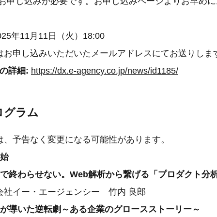
お申し込みが必要です。お申し込みページよりお早めに
025年11月11日（火）18:00
はお申し込みいただいたメールアドレスにてお送りしま
トの詳細:
https://dx.e-agency.co.jp/news/id1185/
ログラム
は、予告なく変更になる可能性があります。
開始
集客"で終わらせない。Web解析から繋げる「プロダクト分
・エージェンシー 竹内 良郎
ータが導いた逆転劇～ある企業のグロースストーリー～