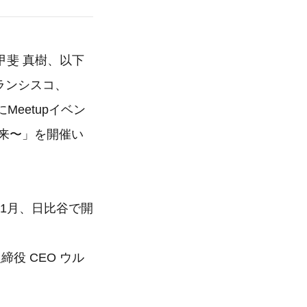
斐 真樹、以下
フランシスコ、
Meetupイベン
未来〜」を開催い
が11月、日比谷で開
役 CEO ウル