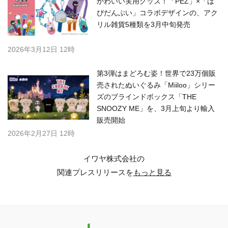
かわいい実用グッズ！「PEZ」×「は
ぴだんぶい」コラボデザインの、アク
リル雑貨5種類を3月中旬発売
2026年3月12日 12時
第3弾はまどろむ姿！世界で23万個販
売されたぬいぐるみ「Miiloo」シリー
ズのブラインドボックス「THE
SNOOZY ME」を、3月上旬より輸入
販売開始
2026年2月27日 12時
イワヤ株式会社の
関連プレスリリースを
もっと見る