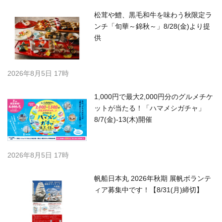
松茸や鱧、黒毛和牛を味わう秋限定ラ
ンチ「旬華～錦秋～」8/28(金)より提
供
2026年8月5日 17時
1,000円で最大2,000円分のグルメチケ
ットが当たる！「ハマメシガチャ」
8/7(金)-13(木)開催
2026年8月5日 17時
帆船日本丸 2026年秋期 展帆ボランテ
ィア募集中です！【8/31(月)締切】