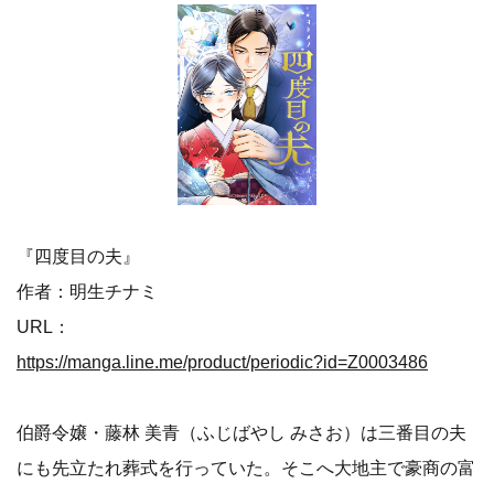
『四度目の夫』
作者：明生チナミ
URL：
https://manga.line.me/product/periodic?id=Z0003486
伯爵令嬢・藤林 美青（ふじばやし みさお）は三番目の夫
にも先立たれ葬式を行っていた。そこへ大地主で豪商の富