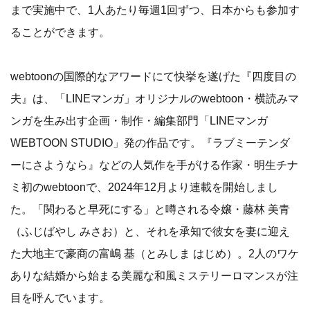
まで実施中で、1人あたり毎週1回ずつ、日本からも参加す
ることができます。
webtoonの国際的なアワードにて快挙を遂げた『四度目の
夫』は、「LINEマンガ」オリジナルのwebtoon・横読みマ
ンガを生み出す企画・制作・編集部門「LINEマンガ
WEBTOON STUDIO」発の作品です。『ラブミーテンダ
ーにさようなら』などの人気作を手がける作家・明生チナ
ミ初のwebtoonで、2024年12月より連載を開始しまし
た。「関わると早死にする」と噂される令嬢・藤林 美青
（ふじばやし みさお）と、それを承知で彼女を妻に迎え
た大地主で豪商の富嶋 基（とみしま はじめ）。2人のワケ
ありな結婚から始まる美麗な和風ミステリーロマンスが注
目を呼んでいます。