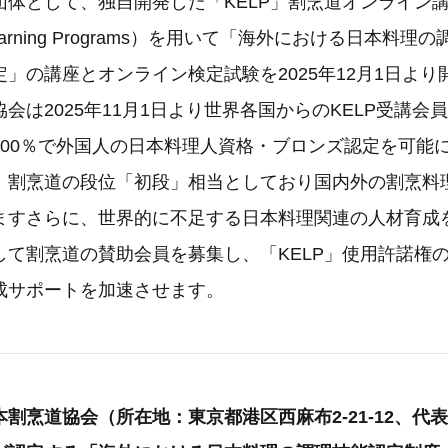
団体として、独自開発した「KELP」割烹道オンライン
-Learning Programs）を用いて「海外における日本料
」の講座とオンライン検定試験を2025年12月1日よ
会は2025年11月1日より世界各国からのKELP受講会
100％で外国人の日本料理人資格・ブロンズ認定を可能
、割烹道の段位「初段」相当としており国内外の割烹料
ますさらに、世界的に不足する日本料理関連の人材育成
して割烹道の賛助会員を募集し、「KELP」使用許諾権
成サポートを加速させます。
割烹道協会（所在地：東京都港区西麻布2-21-12、代