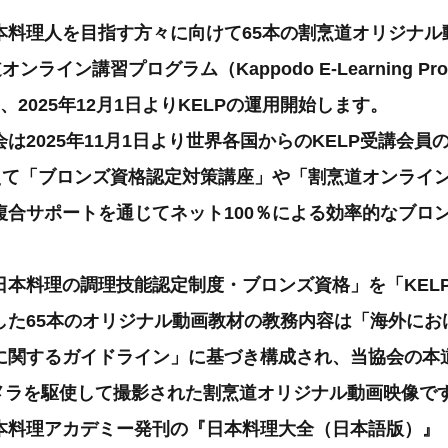
本料理人を目指す方々に向けて65本の割烹道オリジナル
ンライン講習プログラム（Kappodo E-Learning Pr
、2025年12月1日よりKELPの運用開始します。
は2025年11月1日より世界各国からのKELP受講会員
加えて「ブロンズ資格認定対策講座」や「割烹道オンライ
複合サポートを通じてネット100％による効率的なブロ
。
日本料理の調理技能認定制度・ブロンズ資格」を「KEL
した65本のオリジナル動画教材の教務内容は「海外にお
に関するガイドライン」に基づき構成され、当協会の本
メラを駆使して撮影された割烹道オリジナル動画映像です
本料理アカデミー発刊の『日本料理大全（日本語版）』