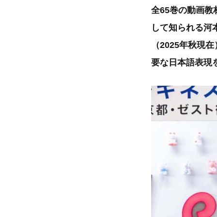
全65巻の動画
して知られる河
（2025年秋
要な日本語表現