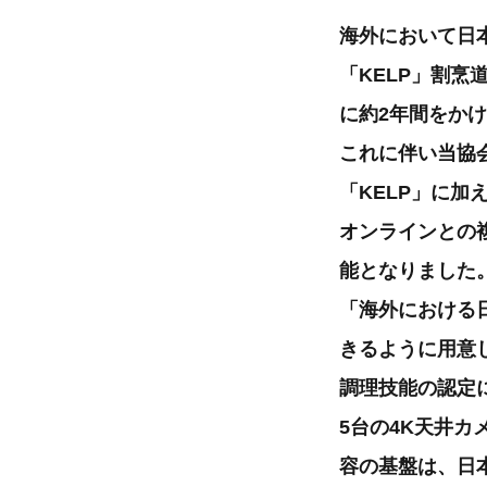
海外において日
「KELP」割烹道オ
に約2年間をかけ
これに伴い当協会
「KELP」に
オンラインとの
能となりました
「海外における
きるように用意
調理技能の認定
5台の4K天井カ
容の基盤は、日