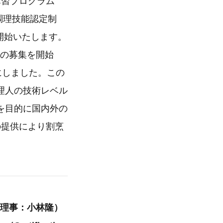
講習プログラム
理の調理技能認定制
り開始いたします。
員の募集を開始
にしました。この
理人の技術レベル
を目的に国内外の
の提供により割烹
表理事：小林隆）