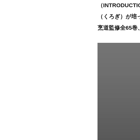
（INTRODUCT
（くろぎ）が培
烹道監修全65