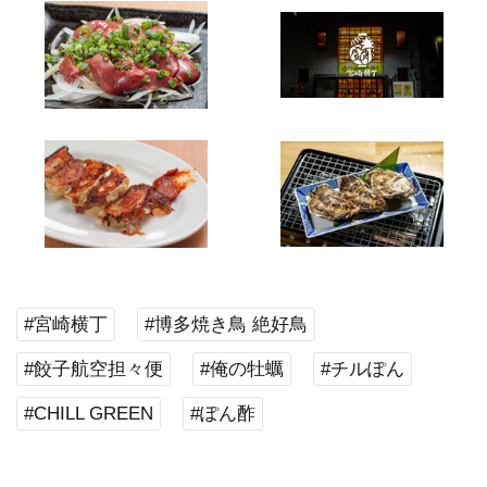
#宮崎横丁
#博多焼き鳥 絶好鳥
#餃子航空担々便
#俺の牡蠣
#チルぽん
#CHILL GREEN
#ぽん酢