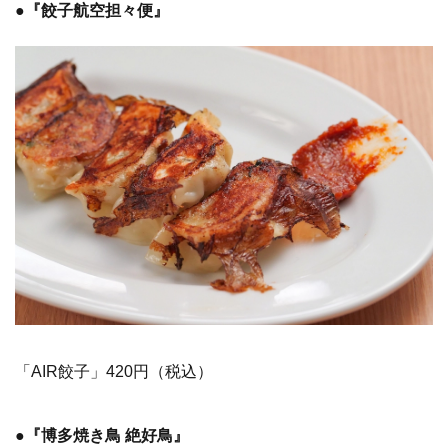
●『餃子航空担々便』
「AIR餃子」420円（税込）
●『博多焼き鳥 絶好鳥』