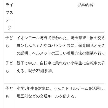
ライ
活動内容
フス
テー
ジ
子ど
イオンモール与野で行われた、埼玉県警主催の交通
も
ヨンしんちゃんやコバトンと共に、保育園児とその
の説明、ヘルメットの正しい着用方法の実演を行っ
子ど
親子で学ぶ、自転車に乗れない小学生に自転車の安
も
える。親子27組参加。
子ど
小学3年生を対象に、うんこドリルゲームを活用し
も
用五則などの交通ルールを伝える。