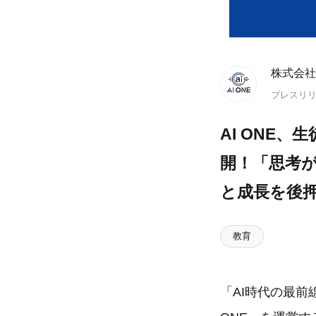
株式会社A
プレスリ
AI ONE、
開！「思考が
と成長を後
教育
「AI時代の最前