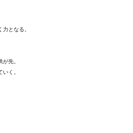
く力となる。
供が先。
ていく。