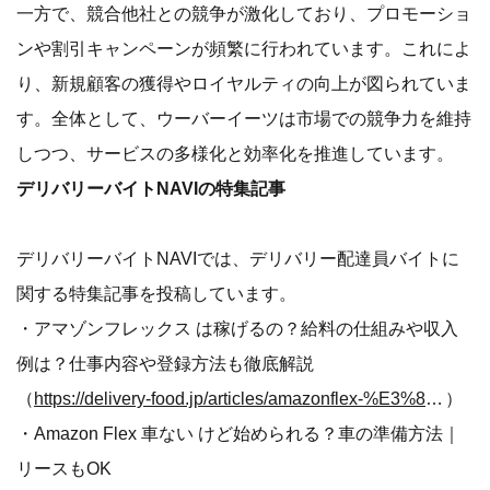
一方で、競合他社との競争が激化しており、プロモーショ
ンや割引キャンペーンが頻繁に行われています。これによ
り、新規顧客の獲得やロイヤルティの向上が図られていま
す。全体として、ウーバーイーツは市場での競争力を維持
しつつ、サービスの多様化と効率化を推進しています。
デリバリーバイトNAVIの特集記事
デリバリーバイトNAVIでは、デリバリー配達員バイトに
関する特集記事を投稿しています。
・アマゾンフレックス は稼げるの？給料の仕組みや収入
例は？仕事内容や登録方法も徹底解説
（
https://delivery-food.jp/articles/amazonflex-%E3%82%A2%E3%83%9E%E3%82%BE%E3%83%B3%E3%83%95%E3%83%AC%E3%83%83%E3%82%AF%E3%82%B9-%E7%A8%BC%E3%81%92%E3%82%8B/
）
・Amazon Flex 車ない けど始められる？車の準備方法｜
リースもOK