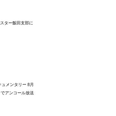
ニスター飯田支部に
ュメンタリー 8月
ークでアンコール放送