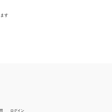
します
問
ログイン