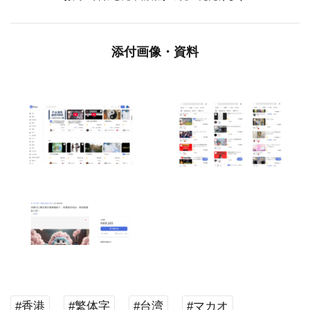
添付画像・資料
#香港
#繁体字
#台湾
#マカオ